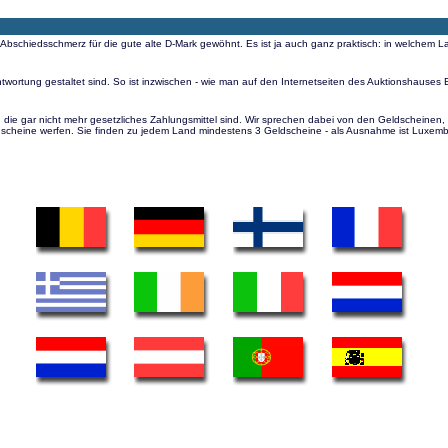
hiedsschmerz für die gute alte D-Mark gewöhnt. Es ist ja auch ganz praktisch: in welchem Land 
twortung gestaltet sind. So ist inzwischen - wie man auf den Internetseiten des Auktionshauses
 die gar nicht mehr gesetzliches Zahlungsmittel sind. Wir sprechen dabei von den Geldscheinen,
dscheine werfen. Sie finden zu jedem Land mindestens 3 Geldscheine - als Ausnahme ist Luxembu