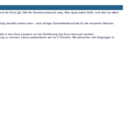
der Euro gilt, fällt der Devisenumtausch weg. Man spart dabei Geld, und sitzt vor allem
 Ebay deutlich sehen kann - eine richtige Sammelleidenschaft für die einzelnen Münzen
 die in den Euro-Ländern vor der Einführung des Euro bennutzt wurden.
rg zu nennen, hierzu präsentieren wir nur 2 Scheine. Wir wünschen viel Vergnügen in