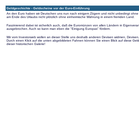
Geldgeschichte - Geldscheine vor der Euro-Einführung
An den Euro haben wir Deutschen uns nun nach einigem Zögern und nicht unbedingt ohne Absc
am Ende des Urlaubs nicht plötzlich ohne einheimische Währung in einem fremden Land.
Faszinierend dabei ist sicherlich auch, daß die Euromünzen von allen Ländern in Eigenveran
ausgebrochen. Auch so kann man eben die "Einigung Europas" fördern.
Wir vom Investorweb wollen an dieser Stelle uns deshalb anderen Devisen widmen, Devisen,
Durch einen Klick auf die unten abgebildeten Fahnen können Sie einen Blick auf diese Gel
dieser historischen Galerie!