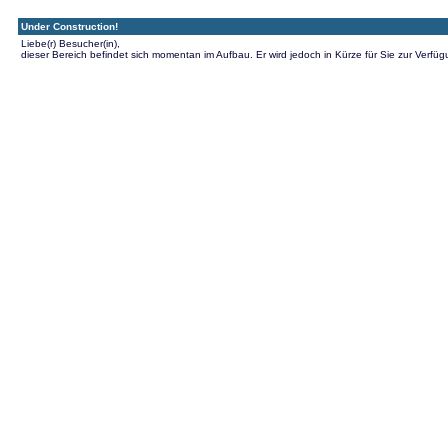
Under Construction!
Liebe(r) Besucher(in),
dieser Bereich befindet sich momentan im Aufbau. Er wird jedoch in Kürze für Sie zur Verfüg