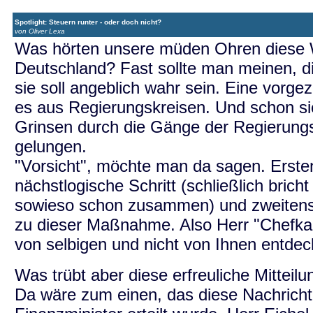
Spotlight: Steuern runter - oder doch nicht?
von Oliver Lexa
Was hörten unsere müden Ohren diese 
Deutschland? Fast sollte man meinen, d
sie soll angeblich wahr sein. Eine vorg
es aus Regierungskreisen. Und schon si
Grinsen durch die Gänge der Regierung
gelungen.
"Vorsicht", möchte man da sagen. Ersten
nächstlogische Schritt (schließlich bric
sowieso schon zusammen) und zweitens 
zu dieser Maßnahme. Also Herr "Chefka
von selbigen und nicht von Ihnen entdec
Was trübt aber diese erfreuliche Mitteilu
Da wäre zum einen, das diese Nachricht