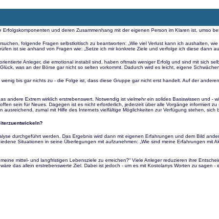
ese Erfolgskomponenten und deren Zusammenhang mit der eigenen Person im Klaren ist, umso bes
versuchen, folgende Fragen selbstkritisch zu beantworten: „Wie viel Verlust kann ich aushalten, wie
prüfen ist sie anhand von Fragen wie: „Setze ich mir konkrete Ziele und verfolge ich diese dann a
ientierte Anleger, die emotional instabil sind, haben oftmals weniger Erfolg und sind mit sich s
 Glück, was an der Börse gar nicht so selten vorkommt. Dadurch wird es leicht, eigene Schwäche
 wenig bis gar nichts zu - die Folge ist, dass diese Gruppe gar nicht erst handelt. Auf der andere
 andere Extrem wirklich erstrebenswert. Notwendig ist vielmehr ein solides Basiswissen und - wie 
fen sein für Neues. Dagegen ist es nicht erforderlich, jederzeit über alle Vorgänge informiert zu
ausreichend, zumal mit Hilfe des Internets vielfältige Möglichkeiten zur Verfügung stehen, sich 
iterzuentwickeln?
analyse durchgeführt werden. Das Ergebnis wird dann mit eigenen Erfahrungen und dem Bild and
erschiedene Situationen in seine Überlegungen mit aufzunehmen: „Wie sind meine Erfahrungen mit A
 meine mittel- und langfristigen Lebensziele zu erreichen?“ Viele Anleger reduzieren ihre Entsch
 wäre das allein erstrebenswerte Ziel. Dabei ist jedoch - um es mit Kostolanys Worten zu sagen -