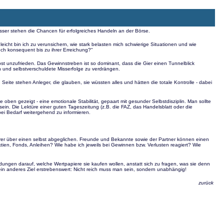
ser stehen die Chancen für erfolgreiches Handeln an der Börse.
 leicht bin ich zu verunsichern, wie stark belasten mich schwierige Situationen und wie
uch konsequent bis zu ihrer Erreichung?“
elbst unzufrieden. Das Gewinnstreben ist so dominant, dass die Gier einen Tunnelblick
n und selbstverschuldete Misserfolge zu verdrängen.
n Seite stehen Anleger, die glauben, sie wüssten alles und hätten die totale Kontrolle - dabei
oben gezeigt - eine emotionale Stabilität, gepaart mit gesunder Selbstdisziplin. Man sollte
 sein. Die Lektüre einer guten Tageszeitung (z.B. die FAZ, das Handelsblatt oder die
bei Bedarf weitergehend zu informieren.
erer über einen selbst abgeglichen. Freunde und Bekannte sowie der Partner können einen
ktien, Fonds, Anleihen? Wie habe ich jeweils bei Gewinnen bzw. Verlusten reagiert? Wie
eidungen darauf, welche Wertpapiere sie kaufen wollen, anstatt sich zu fragen, was sie denn
 ein anderes Ziel erstrebenswert: Nicht reich muss man sein, sondern unabhängig!
zurück