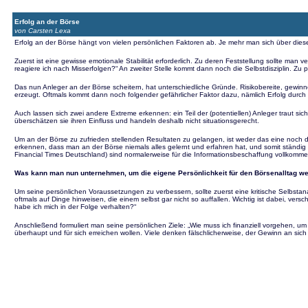
Erfolg an der Börse
von Carsten Lexa
Erfolg an der Börse hängt von vielen persönlichen Faktoren ab. Je mehr man sich über di
Zuerst ist eine gewisse emotionale Stabilität erforderlich. Zu deren Feststellung sollte man 
reagiere ich nach Misserfolgen?“ An zweiter Stelle kommt dann noch die Selbstdisziplin. Zu 
Das nun Anleger an der Börse scheitern, hat unterschiedliche Gründe. Risikobereite, gewinnor
erzeugt. Oftmals kommt dann noch folgender gefährlicher Faktor dazu, nämlich Erfolg durch
Auch lassen sich zwei andere Extreme erkennen: ein Teil der (potentiellen) Anleger traut sich
überschätzen sie ihren Einfluss und handeln deshalb nicht situationsgerecht.
Um an der Börse zu zufrieden stellenden Resultaten zu gelangen, ist weder das eine noch das
erkennen, dass man an der Börse niemals alles gelernt und erfahren hat, und somit ständig of
Financial Times Deutschland) sind normalerweise für die Informationsbeschaffung vollkommen 
Was kann man nun unternehmen, um die eigene Persönlichkeit für den Börsenalltag we
Um seine persönlichen Voraussetzungen zu verbessern, sollte zuerst eine kritische Selbst
oftmals auf Dinge hinweisen, die einem selbst gar nicht so auffallen. Wichtig ist dabei, v
habe ich mich in der Folge verhalten?“
Anschließend formuliert man seine persönlichen Ziele: „Wie muss ich finanziell vorgehen, um
überhaupt und für sich erreichen wollen. Viele denken fälschlicherweise, der Gewinn an sich