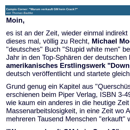
Campis Corner: "Warum verkauft GM kein Crack?"
von Thomas Badtke
Moin,
es ist an der Zeit, wieder einmal indirek
dieses mal, völlig zu Recht,
Michael Mo
"deutsches" Buch "Stupid white men" bew
Jahr in den Top-Sphären der deutschen 
amerikanisches Erstlingswerk "Downs
deutsch veröffentlicht und startete gleich
Grund genug ein Kapitel aus "Querschüs
erschienen beim Piper Verlag, ISBN 3-49
wie kaum ein anderes in die heutige Ze
Massenarbeitslosigkeit, in eine Zeit wo
mehreren Tausend Menschen "erkauft" 