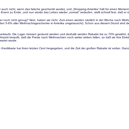
ch nicht, wenn das falsche geschenkt wurde), und „Shopping-Amerika“ hält für einen Moment den 
ent zu Ende, und nun würde das Leben wieder „normal“ verlaufen, stellt schnell fest, daß er sic
er noch nicht genug? Nein, haben sie nicht. Zum einen werden nämlich in der Woche nach Weih
 werden 5-6% aller Weihnachtsgeschenke in Amerika umgetauscht). Schon aus diesem Grund sind 
ssverkaufs. Die Lager müssen geräumt werden und deshalb werden Rabatte bis zu 70% gewährt, d
zeit bewußt, daß die Preise nach Weihnachten noch weiter sinken fallen, so daß sie ihre Einkäu
wartet wurde.
 Kreditkarte hat ihren letzten Cent hergegeben, und die Zeit der großen Rabatte ist vorbei. Ganz