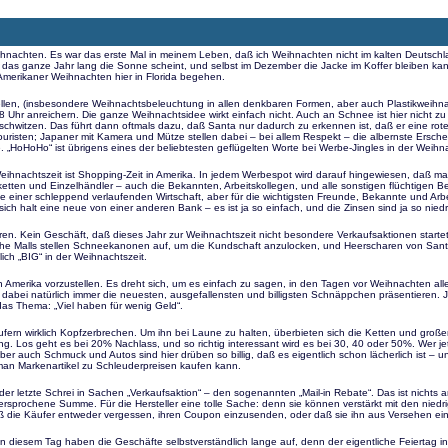
eihnachten. Es war das erste Mal in meinem Leben, daß ich Weihnachten nicht im kalten Deutschl
 das ganze Jahr lang die Sonne scheint, und selbst im Dezember die Jacke im Koffer bleiben ka
merikaner Weihnachten hier in Florida begehen.
rstellen, (insbesondere Weihnachtsbeleuchtung in allen denkbaren Formen, aber auch Plastikw
 Uhr anreichern. Die ganze Weihnachtsidee wirkt einfach nicht. Auch an Schnee ist hier nicht 
e schwitzen. Das führt dann oftmals dazu, daß Santa nur dadurch zu erkennen ist, daß er eine rote
 Touristen; Japaner mit Kamera und Mütze stellen dabei – bei allem Respekt – die albernste Ersche
e. „HoHoHo“ ist übrigens eines der beliebtesten geflügelten Worte bei Werbe-Jingles in der Weihna
ihnachtszeit ist Shopping-Zeit in Amerika. In jedem Werbespot wird darauf hingewiesen, daß man s
tten und Einzelhändler – auch die Bekannten, Arbeitskollegen, und alle sonstigen flüchtigen Be
ie einer schleppend verlaufenden Wirtschaft, aber für die wichtigsten Freunde, Bekannte und Arbe
ich halt eine neue von einer anderen Bank – es ist ja so einfach, und die Zinsen sind ja so niedr
n. Kein Geschäft, daß dieses Jahr zur Weihnachtszeit nicht besondere Verkaufsaktionen startet 
Manche Malls stellen Schneekanonen auf, um die Kundschaft anzulocken, und Heerscharen von Sa
ich „BIG“ in der Weihnachtszeit.
 in Amerika vorzustellen. Es dreht sich, um es einfach zu sagen, in den Tagen vor Weihnachten a
d dabei natürlich immer die neuesten, ausgefallensten und billigsten Schnäppchen präsentieren. 
das Thema: „Viel haben für wenig Geld“.
käufern wirklich Kopfzerbrechen. Um ihn bei Laune zu halten, überbieten sich die Ketten und g
 Los geht es bei 20% Nachlass, und so richtig interessant wird es bei 30, 40 oder 50%. Wer jet
er auch Schmuck und Autos sind hier drüben so billig, daß es eigentlich schon lächerlich ist – un
n man Markenartikel zu Schleuderpreisen kaufen kann.
er letzte Schrei in Sachen „Verkaufsaktion“ – den sogenannten „Mail-in Rebate“. Das ist nichts 
rsprochene Summe. Für die Hersteller eine tolle Sache: denn sie können verstärkt mit den niedri
ß die Käufer entweder vergessen, ihren Coupon einzusenden, oder daß sie ihn aus Versehen einfac
sem Tag haben die Geschäfte selbstverständlich lange auf, denn der eigentliche Feiertag in A