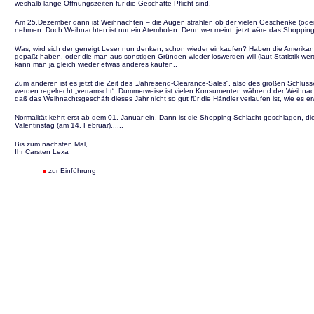
weshalb lange Öffnungszeiten für die Geschäfte Pflicht sind.
Am 25.Dezember dann ist Weihnachten – die Augen strahlen ob der vielen Geschenke (oder au
nehmen. Doch Weihnachten ist nur ein Atemholen. Denn wer meint, jetzt wäre das Shopping-Ev
Was, wird sich der geneigt Leser nun denken, schon wieder einkaufen? Haben die Amerikan
gepaßt haben, oder die man aus sonstigen Gründen wieder loswerden will (laut Statistik
kann man ja gleich wieder etwas anderes kaufen..
Zum anderen ist es jetzt die Zeit des „Jahresend-Clearance-Sales“, also des großen Schlu
werden regelrecht „verramscht“. Dummerweise ist vielen Konsumenten während der Weihnachts
daß das Weihnachtsgeschäft dieses Jahr nicht so gut für die Händler verlaufen ist, wie es er
Normalität kehrt erst ab dem 01. Januar ein. Dann ist die Shopping-Schlacht geschlagen, die
Valentinstag (am 14. Februar)......
Bis zum nächsten Mal,
Ihr Carsten Lexa
zur Einführung