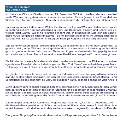
"Shop ´til you drop"
von Carsten Lexa
Ich hatte das Glück, in Florida schon am 15. Dezember 2003 einzutreffen, also noch vor W
weiße Weihnachten geben würde, sondern im tropischen Florida (immerhin mit Freundin), wo
Weihnachten hier anzukommen? Nun, ich bekam dadurch die Gelegenheit, zu erleben, wie A
Dabei prägt natürlich das warme Wetter. Sie können sich ja mal Weihnachtsdekoration vo
Vorstellung in ihrem Kopf mit Menschen in Bikini und Badahose, Palmen und Sonne von 7-18
vielmehr darf „Santa“, wie er hier einfach genannt wird, in seinem roten Mantel in der Sonn
diese Mütze (es gibt sie auch für Babys) – ob mit Blinklicht oder ohne (im übrigen auch die
Variante von Santa, „Santarine“, in knappem Bikini (in Rot) und mit der obligatorischen Mütz
Und wenn wir schon mal bei Werbejingles sind, dann sind wir auch schon beim „Business“. We
gemeint. Nein, in der Weihnachtszeit gehören dazu – zumindest nach Meinung der Handelske
ganz so gerne in diesem Jahr, das von Terror und Angst um den Arbeitsplatz geprägt ist sow
und -malls sind voll von Menschen, und ist eine Kreditkarte „leergekauft“, dann besorgt man s
Die Händler tun dieses Jahr aber auch alles, um die Konsumenten zum Einkaufen zu animiere
irgendeinem Einzelhändler schaltet (sogar die „New York Times“ war voll mit Anzeigen). 
Geldausgeben nicht all zu sehr von den „lieben Kleinen“ abgelenkt werden. Business ist wirkl
Ich glaube, für Deutsche ist es sehr schwer, sich das Ausmaß der Shopping-Aktivitäten hier
sind die besten Artikel diejenigen, die sich mit dem „sinnvollen Shoppen“ beschäftigen – un
Verbraucher dieses Jahr nicht so viel Geld ausgeben kann, deshalb behandeln viele Artikel 
Der in diesem Jahr finanziell nicht so betuchte amerikanische Konsument bereitet den Ver
man gar nicht suchen, daß ist fast schon Standard und bedarf keiner gesonderten Erwähnung.
sie die Regel dar. Ich habe es selbst mitgemacht. Markenartikel, insbesondere Bekleidung, ab
noch billiger haben will, geht in die Outlet Center oder besucht Ketten wie „Ross“, in dene
Daneben gibt es natürlich kostenlose Verpackungs-Aktionen, „Get 2 for 1“-Angebote, und – d
die Herstellerfirma geschickt hat. 8 Wochen später erhält man dann einen Scheck über die ve
natürlich etwas zurückhaltender in den Werbeprospekten dargestellt), und darauf hoffen, da
Das ganze Shopping-Event strebt dann seinem Höhepunkt entgegen, dem 24. Dezember. An die