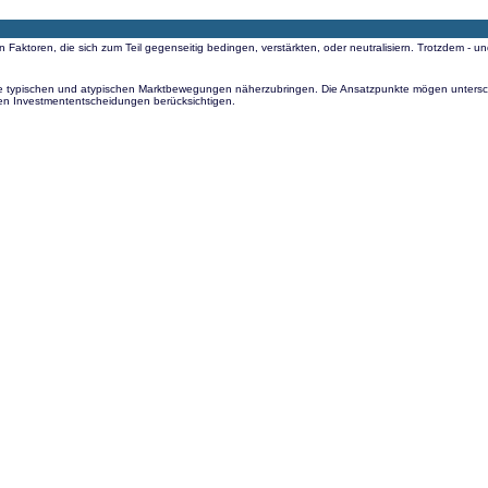
en Faktoren, die sich zum Teil gegenseitig bedingen, verstärkten, oder neutralisiern. Trotzdem -
die typischen und atypischen Marktbewegungen näherzubringen. Die Ansatzpunkte mögen unterschied
en Investmententscheidungen berücksichtigen.