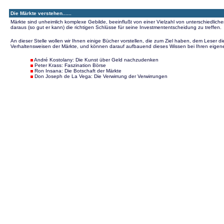
Die Märkte verstehen......
Märkte sind unheimlich komplexe Gebilde, beeinflußt von einer Vielzahl von unterschiedlich
daraus (so gut er kann) die richtigen Schlüsse für seine Investmententscheidung zu treffen.
An dieser Stelle wollen wir Ihnen einige Bücher vorstellen, die zum Ziel haben, dem Leser 
Verhaltensweisen der Märkte, und können darauf aufbauend dieses Wissen bei Ihren eigen
André Kostolany: Die Kunst über Geld nachzudenken
Peter Krass: Faszination Börse
Ron Insana: Die Botschaft der Märkte
Don Joseph de La Vega: Die Verwirrung der Verwirrungen